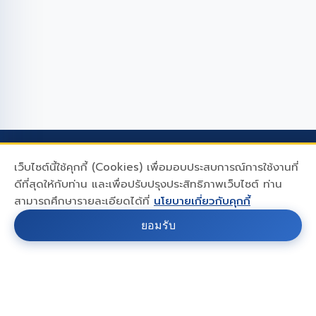
เว็บไซต์นี้ใช้คุกกี้ (Cookies) เพื่อมอบประสบการณ์การใช้งานที่
MIDA LEASING
ดีที่สุดให้กับท่าน และเพื่อปรับปรุงประสิทธิภาพเว็บไซต์ ท่าน
สามารถศึกษารายละเอียดได้ที่
นโยบายเกี่ยวกับคุกกี้
บริษัท ไมด้าลิสซิ่ง จำกัด (มหาชน)
ยอมรับ
48/1-5 ซอยแจ้งวัฒนะ 14 ถนนแจ้งวัฒนะ แขวงทุ่งสองห้อง
เขตหลักสี่ กรุงเทพฯ 10210
02-574-6901